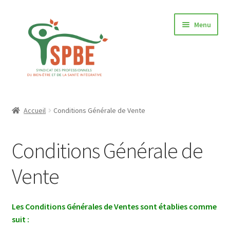
Aller
Aller
Menu
à
au
la
contenu
navigation
Accueil
Accueil
Conditions Générale de Vente
Conditions Générale de Vente
Conditions Générale de
Content restricted
Vente
Labos 2019
Le Congrès 15 & 16 juin 2019 : LE PROGRAMME
Les Conditions Générales de Ventes sont établies comme
suit :