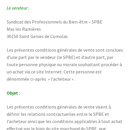
Mentions Légales
Le vendeur :
Mon Compte
Syndicat des Professionnels du Bien-être – SPBE
Mas les Ramières
Pack 2020
30150 Saint Genies de Comolas
Pack Vidéo 2021
Les présentes conditions générales de vente sont conclues
d’une part par le vendeur (le SPBE) et d’autre part, par
Pack vidéos 2019
toute personne physique ou morale souhaitant procéder à
un achat via ce site Internet. Cette personne est
Panier
dénommée ci-après » l’acheteur « .
Objet :
Politique de confidentialité
Les présentes conditions générales de vente visent à
Commande
définir les relations contractuelles entre le SPBE et
l’acheteur ainsi que les conditions applicables à tout achat
effectué par le biais du site marchand du SPBE, que